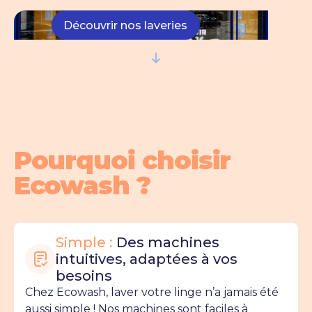
os laveries
os laveries
Découvrir nos la
Découvrir nos la
Pourquoi choisir
Ecowash ?
Simple :
Des machines
intuitives, adaptées à vos
besoins
Chez Ecowash, laver votre linge n’a jamais été
aussi simple ! Nos machines sont faciles à